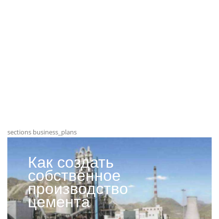
sections business_plans
Как создать
собственное
производство
цемента