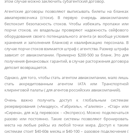
этом случае можно заключить субагентский договор.
Агентские договоры позволяют выписывать билеты на бланках
авиаперевозчика (стоки). В первую очередь авиакомпанию
беспокоит безопасность стоков. Чтобы избежать пропажи или
порчи стоков, их владельцы проверяют надежность сейфового
оборудования своего потенциального агента (и вообще условия
хранения и заполнения бланков) и квалификацию персонала. В
случае порчи стоков взимается штраф с агентства. Размер штрафа
зависит от авиакомпании. Примерно $200-500 за бланк. Это для
получения финансовых гарантий, в случае расторжения договора
депозит возвращается.
Однако, для того, чтобы стать агентом авиакомпании, мало лишь
стать аккредитованным агентом IATA или Транспортной
клиринговой палаты ( для агентов российских авиакомпаний).
Очень важно получить доступ к глобальным системам
резервирования («Амадеус», «Габриэль», «Галилео» , «Стар» или
«Сирена», для ж/д перевозок - «Экспресс»). Можно подключаться
разово или постоянно. Такие системы позволяют бронировать
места на любые рейсы из любой точки мира. Доступ к таким
системам стоит $40-60в месяц и $40-100 – разовое подключение (