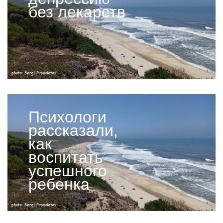
без лекарств
Психологи
рассказали,
как
воспитать
успешного
ребенка