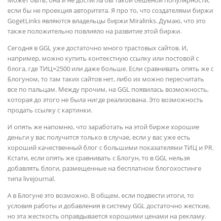
если бы не проекция авторитета. Я про то, что создателями биржи
GogetLinks являются владельцы биржи Miralinks. Думаю, что это
также положительно повлияло на развитие этой биржи.
Сегодня в GGL уже достаточно много трастовых сайтов. И,
например, можно купить контекстную ссылку или постовой с
блога, где ТИЦ=2500 или даже больше. Если сравнивать опять же с
Блогуном, то там таких сайтов нет, либо их можно пересчитать
все по пальцам. Между прочим, на GGL появилась возможность,
которая до этого не была нигде реализована. Это возможность
продать ссылку с картинки.
И опять же напомню, что заработать на этой бирже хорошие
деньги у вас получится только в случае, если у вас уже есть
хороший качественный блог с большими показателями ТИЦ и PR.
Кстати, если опять же сравнивать с Блогун, то в GGL нельзя
добавлять блоги, размещенные на бесплатном блогохостинге
типа livejournal.
А в Блогуне это возможно. В общем, если подвести итоги, то
условия работы и добавления в систему GGL достаточно жесткие,
но эта жесткость оправдывается хорошими ценами на рекламу.