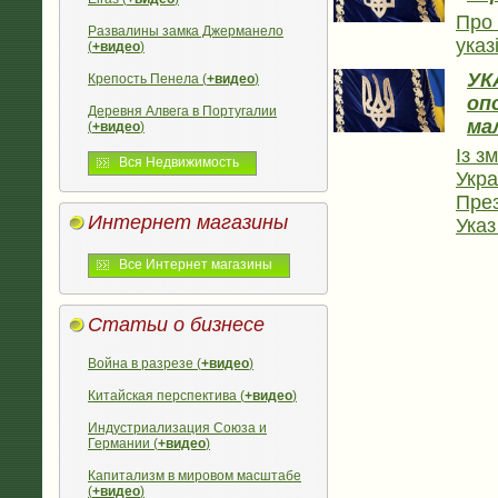
Про 
Развалины замка Джерманело
указ
(
+видео
)
УК
Крепость Пенела (
+видео
)
оп
Деревня Алвега в Португалии
ма
(
+видео
)
Із з
Вся Недвижимость
Укра
През
Интернет магазины
Указ
Все Интернет магазины
Статьи о бизнесе
Война в разрезе (
+видео
)
Китайская перспектива (
+видео
)
Индустриализация Союза и
Германии (
+видео
)
Капитализм в мировом масштабе
(
+видео
)