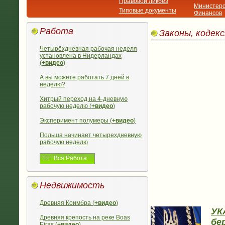
Правовой ликбез
Министерс
Типовые документы
Финансов
Работа
Законы, кодек
Четырёхдневная рабочая неделя
установлена в Нидерландах
(
+видео
)
А вы можете работать 7 дней в
неделю?
Хитрый переход на 4-дневную
рабочую неделю (
+видео
)
Эксперимент полумеры (
+видео
)
Польша начинает четырехдневную
рабочую неделю
Вся Работа
Недвижимость
Древняя Коимбра (
+видео
)
УК
Древняя крепость на реке Boas
бе
Eiras (
+видео
)