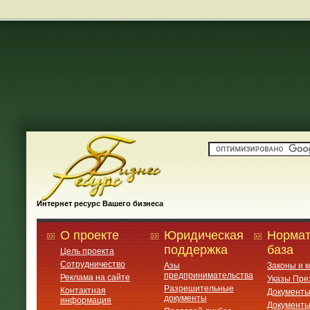
Интернет ресурс Вашего бизнеса
О проекте
Юридическая
Нормат
поддержка
база
Цель проекта
Сотрудничество
Азы
Законы и 
предпринимательства
Реклама на сайте
Указы Пре
Разрешительные
Контактная
Документ
документы
информация
Документ